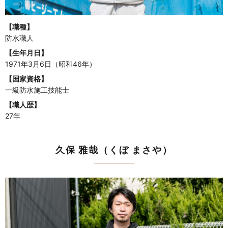
【職種】
防水職人
【生年月日】
1971年3月6日（昭和46年）
【国家資格】
一級防水施工技能士
【職人歴】
27年
久保 雅哉（くぼ まさや）