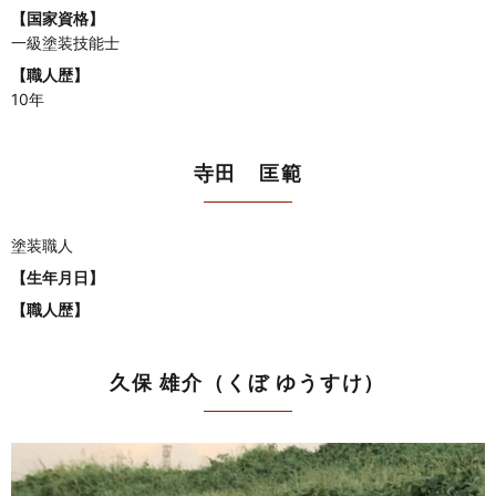
【国家資格】
一級塗装技能士
【職人歴】
10年
寺田 匡範
塗装職人
【生年月日】
【職人歴】
久保 雄介（くぼ ゆうすけ）