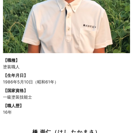
【職種】
塗装職人
【生年月日】
1986年5月10日（昭和61年）
【国家資格】
一級塗装技能士
【職人歴】
16年
橋 崇仁（はし たかまさ）