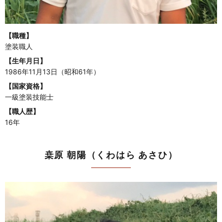
【職種】
塗装職人
【生年月日】
1986年11月13日（昭和61年）
【国家資格】
一級塗装技能士
【職人歴】
16年
桒原 朝陽（くわはら あさひ）